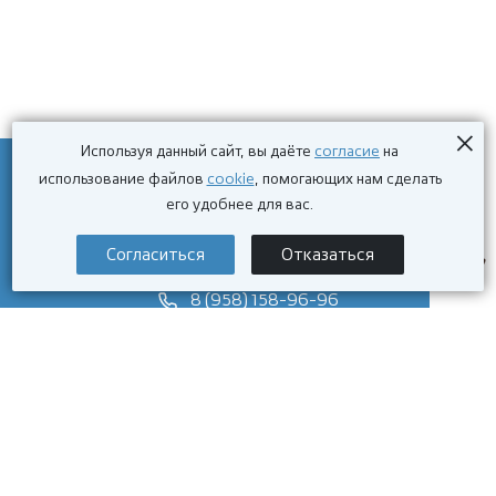
×
согласие
Используя данный сайт, вы даёте
на
cookie
использование файлов
, помогающих нам сделать
© 2026 Бизнес отель
его удобнее для вас.
Политика конфиденциальности
Согласиться
Отказаться
8 (800) 201-66-52
8 (958) 158-96-96
hotel-b@bk.ru
г. Магнитогорск, пр. Ленина 66