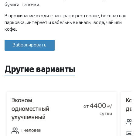
бумага, тапочки.
В проживание входит: завтрак в ресторане, бесплатная
парковка, интернет и кабельные каналы, вода, чай или
кофе.
Забронировать
Другие варианты
Эконом
Ко
4400
от
₽/
одноместный
дву
сутки
улучшенный
1 человек